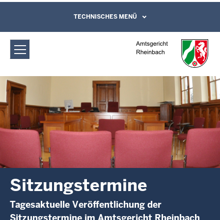
Direkt zum Inhalt
Amtsgericht Rheinbach:
TECHNISCHES MENÜ
Leichte Sprache, Gebärdensprachenvideo
und Kontaktformular
Sitzungstermine
Sitzungstermine
Tagesaktuelle Veröffentlichung der
Sitzungstermine im Amtsgericht Rheinbach