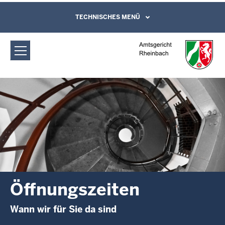
Direkt zum Inhalt
Amtsgericht Rheinbach: Öffnungszeiten
TECHNISCHES MENÜ
Leichte Sprache, Gebärdensprachenvideo
und Kontaktformular
Öffnungszeiten
Wann wir für Sie da sind